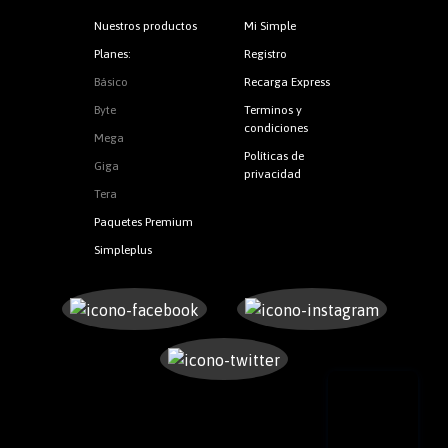
◾RIF:
J-302597005
¡Listo! ya armaste el plato
equipo valide la disponibilidad en tu hogar.
pueden aparecer en pantalla:
realizar pagos con estos instrumentos bancarios:
Nuestros productos
Mi Simple
Transferencia inmediata
📍El costo de los equipos y la instalación del servicio,
Planes:
Registro
o Fuertes lluvias en la zona:
este tipo de
dependerá de la oferta seleccionada, ubicación y
◾
Banco Nacional de Crédito
Básico
Recarga Express
interrupciones es temporal. Espera a que deje de
frecuencia de pago.
llover y la señal regresará
Byte
Terminos y
◾
N° de cuenta:
0191 0098 71 2198419686
condiciones
Mega
o Conexiones mal hechas o sueltas: chequea si el
◾
RIF:
J-302597005
Políticas de
PASO 2: Nivela y asegura el mástil
Giga
cable coaxial proveniente de la antena (SATELLITE
privacidad
Tera
Débito inmediato
IN) esté conectado en la entrada SAT IN 1 del
Somos más que televisión
Atornilla el mástil y asegúralo en la superficie
decodificador. Si alguno de los cables está mal
Paquetes Premium
◾
Ingresa a
Recarga Express
donde lo vas a instalar (tiene que ser una
conectado, realiza la conexión correcta.
📌 Importante:
debes ser cliente del banco, puedes
satelital… ¡Mucho más que
Simpleplus
superficie sólida, estable y no metálica)
◾
Sigue los pasos 👉🏼
aquí
usar moneda nacional y los pagos del servicio se
Apoya el mástil en la superficie elegida y
o es posible que haya algo que bloquee tu antena.
entretenimiento!
hacen en línea por lo que garantiza que la
centra la burbuja que está dentro del tubo
Observa desde un lugar seguro si hay ramas, cables u
transacción ya se hizo efectiva en tu billetera.
Ajusta todos los tornillos para asegura que el
otros elementos que se interponga entre la antena y
Somos tu ventana a la mejor
mástil este fijo
el cielo. Si es así, comunícate con nuestros
aliados
y
solicita una visita técnica
programación y a todo un
INTERNACIONALES:
¡Por favor, no subas al techo
📌 Importante:
debes ser cliente del banco, puedes
mundo lleno de diversión 🤩
PASO 3: ensambla la antena
Realiza tus pagos fácil y con total comodidad a